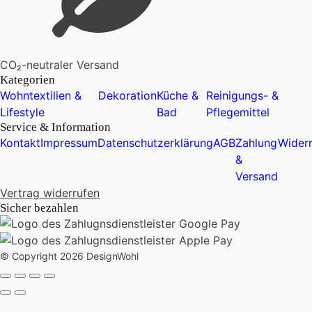
CO₂-neutraler Versand
Kategorien
Wohntextilien &
Dekoration
Küche &
Reinigungs- &
Lifestyle
Bad
Pflegemittel
Service & Information
Kontakt
Impressum
Datenschutzerklärung
AGB
Zahlung
Widerr
&
Versand
Vertrag widerrufen
Sicher bezahlen
© Copyright 2026 DesignWohl