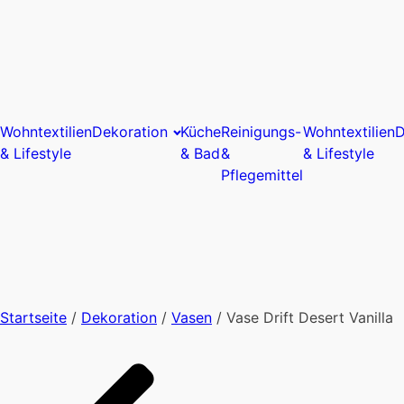
Wohntextilien
Dekoration
Küche
Reinigungs-
Wohntextilien
D
& Lifestyle
& Bad
&
& Lifestyle
Pflegemittel
Startseite
/
Dekoration
/
Vasen
/ Vase Drift Desert Vanilla